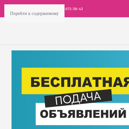
rif.ashkelon@gmail.com
08-672-38-43
Перейти к содержимому